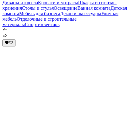
Диваны и кресла
Кровати и матрасы
Шкафы и системы
хранения
Столы и стулья
Освещение
Ванная комната
Детская
комната
Мебель для бизнеса
Декор и аксессуары
Уличная
мебель
Отделочные и строительные
материалы
Спортинвентарь