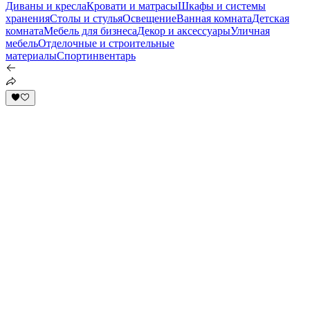
Диваны и кресла
Кровати и матрасы
Шкафы и системы
хранения
Столы и стулья
Освещение
Ванная комната
Детская
комната
Мебель для бизнеса
Декор и аксессуары
Уличная
мебель
Отделочные и строительные
материалы
Спортинвентарь