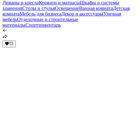
Диваны и кресла
Кровати и матрасы
Шкафы и системы
хранения
Столы и стулья
Освещение
Ванная комната
Детская
комната
Мебель для бизнеса
Декор и аксессуары
Уличная
мебель
Отделочные и строительные
материалы
Спортинвентарь