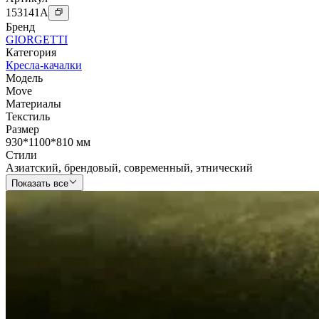
153141
A
Бренд
GIORGETTI
Категория
Кресла-качалки
Модель
Move
Материалы
Текстиль
Размер
930*1100*810 мм
Стили
Азиатский
,
брендовый
,
современный
,
этнический
Показать все