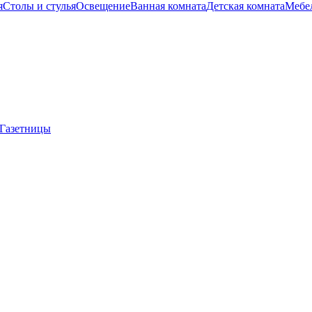
я
Столы и стулья
Освещение
Ванная комната
Детская комната
Мебел
Газетницы