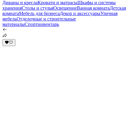
Диваны и кресла
Кровати и матрасы
Шкафы и системы
хранения
Столы и стулья
Освещение
Ванная комната
Детская
комната
Мебель для бизнеса
Декор и аксессуары
Уличная
мебель
Отделочные и строительные
материалы
Спортинвентарь