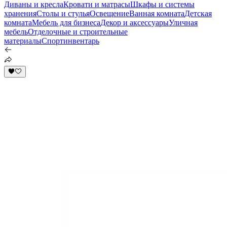
Диваны и кресла
Кровати и матрасы
Шкафы и системы
хранения
Столы и стулья
Освещение
Ванная комната
Детская
комната
Мебель для бизнеса
Декор и аксессуары
Уличная
мебель
Отделочные и строительные
материалы
Спортинвентарь