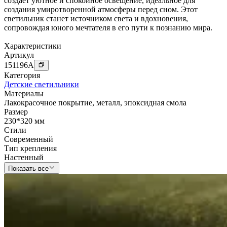
создает уютное и спокойное освещение, идеальное для
создания умиротворенной атмосферы перед сном. Этот
светильник станет источником света и вдохновения,
сопровождая юного мечтателя в его пути к познанию мира.
Характеристики
Артикул
151196
A
Категория
Детские светильники
Материалы
Лакокрасочное покрытие
,
металл
,
эпоксидная смола
Размер
230*320 мм
Стили
Современный
Тип крепления
Настенный
Показать все