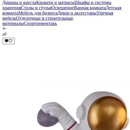
Диваны и кресла
Кровати и матрасы
Шкафы и системы
хранения
Столы и стулья
Освещение
Ванная комната
Детская
комната
Мебель для бизнеса
Декор и аксессуары
Уличная
мебель
Отделочные и строительные
материалы
Спортинвентарь