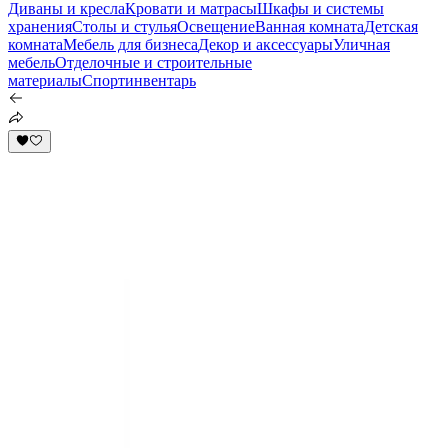
Диваны и кресла
Кровати и матрасы
Шкафы и системы
хранения
Столы и стулья
Освещение
Ванная комната
Детская
комната
Мебель для бизнеса
Декор и аксессуары
Уличная
мебель
Отделочные и строительные
материалы
Спортинвентарь