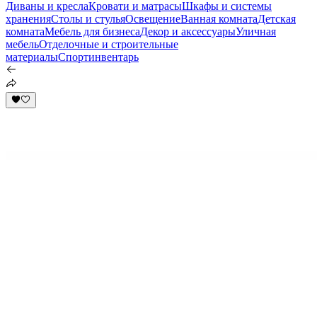
Диваны и кресла
Кровати и матрасы
Шкафы и системы
хранения
Столы и стулья
Освещение
Ванная комната
Детская
комната
Мебель для бизнеса
Декор и аксессуары
Уличная
мебель
Отделочные и строительные
материалы
Спортинвентарь