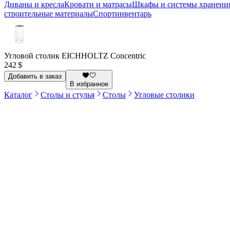
Диваны и кресла
Кровати и матрасы
Шкафы и системы хранени
строительные материалы
Спортинвентарь
Угловой столик EICHHOLTZ Concentric
242 $
Добавить в заказ
В избранное
Каталог
Столы и стулья
Столы
Угловые столики