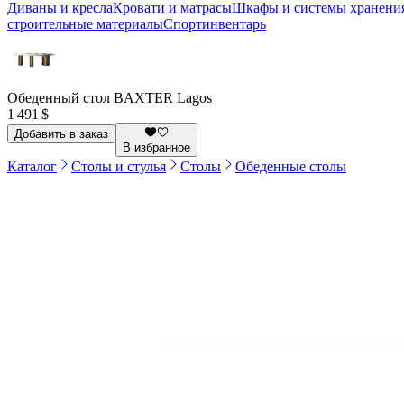
Диваны и кресла
Кровати и матрасы
Шкафы и системы хранени
строительные материалы
Спортинвентарь
Обеденный стол BAXTER Lagos
1 491 $
Добавить в заказ
В избранное
Каталог
Столы и стулья
Столы
Обеденные столы