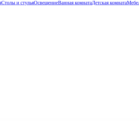
я
Столы и стулья
Освещение
Ванная комната
Детская комната
Мебел