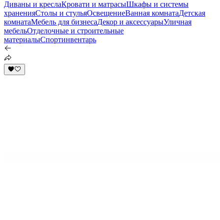
Диваны и кресла
Кровати и матрасы
Шкафы и системы
хранения
Столы и стулья
Освещение
Ванная комната
Детская
комната
Мебель для бизнеса
Декор и аксессуары
Уличная
мебель
Отделочные и строительные
материалы
Спортинвентарь