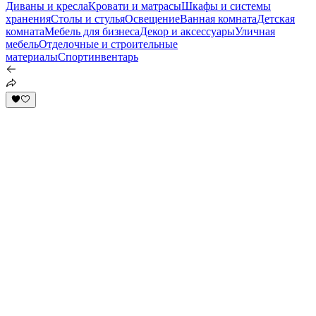
Диваны и кресла
Кровати и матрасы
Шкафы и системы
хранения
Столы и стулья
Освещение
Ванная комната
Детская
комната
Мебель для бизнеса
Декор и аксессуары
Уличная
мебель
Отделочные и строительные
материалы
Спортинвентарь