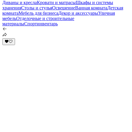
Диваны и кресла
Кровати и матрасы
Шкафы и системы
хранения
Столы и стулья
Освещение
Ванная комната
Детская
комната
Мебель для бизнеса
Декор и аксессуары
Уличная
мебель
Отделочные и строительные
материалы
Спортинвентарь