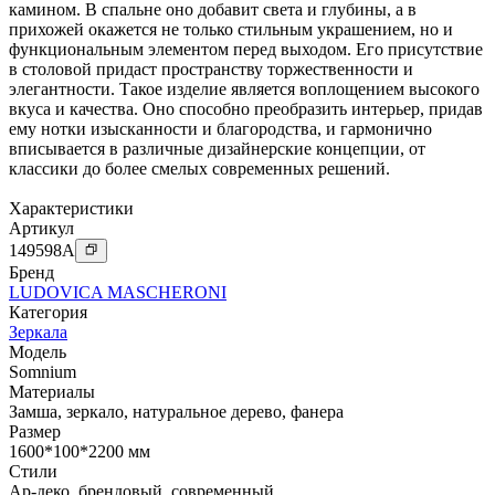
камином. В спальне оно добавит света и глубины, а в
прихожей окажется не только стильным украшением, но и
функциональным элементом перед выходом. Его присутствие
в столовой придаст пространству торжественности и
элегантности. Такое изделие является воплощением высокого
вкуса и качества. Оно способно преобразить интерьер, придав
ему нотки изысканности и благородства, и гармонично
вписывается в различные дизайнерские концепции, от
классики до более смелых современных решений.
Характеристики
Артикул
149598
A
Бренд
LUDOVICA MASCHERONI
Категория
Зеркала
Модель
Somnium
Материалы
Замша
,
зеркало
,
натуральное дерево
,
фанера
Размер
1600*100*2200 мм
Стили
Ар-деко
,
брендовый
,
современный