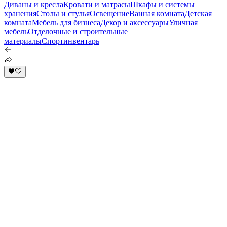
Диваны и кресла
Кровати и матрасы
Шкафы и системы
хранения
Столы и стулья
Освещение
Ванная комната
Детская
комната
Мебель для бизнеса
Декор и аксессуары
Уличная
мебель
Отделочные и строительные
материалы
Спортинвентарь