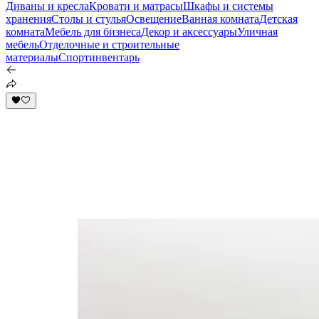
Диваны и кресла
Кровати и матрасы
Шкафы и системы
хранения
Столы и стулья
Освещение
Ванная комната
Детская
комната
Мебель для бизнеса
Декор и аксессуары
Уличная
мебель
Отделочные и строительные
материалы
Спортинвентарь