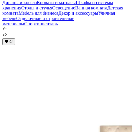
Диваны и кресла
Кровати и матрасы
Шкафы и системы
хранения
Столы и стулья
Освещение
Ванная комната
Детская
комната
Мебель для бизнеса
Декор и аксессуары
Уличная
мебель
Отделочные и строительные
материалы
Спортинвентарь