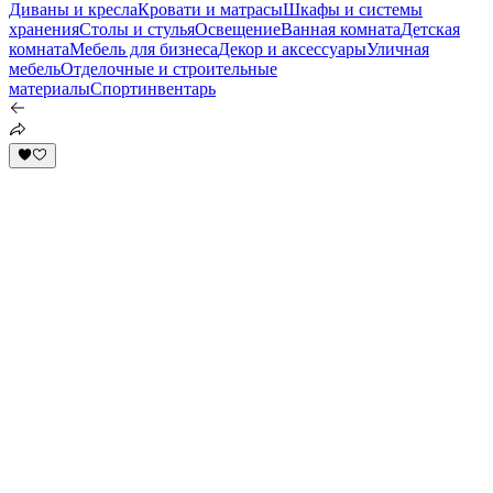
Диваны и кресла
Кровати и матрасы
Шкафы и системы
хранения
Столы и стулья
Освещение
Ванная комната
Детская
комната
Мебель для бизнеса
Декор и аксессуары
Уличная
мебель
Отделочные и строительные
материалы
Спортинвентарь