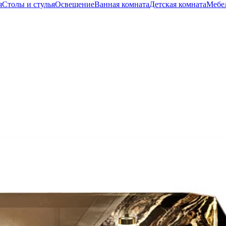
я
Столы и стулья
Освещение
Ванная комната
Детская комната
Мебел