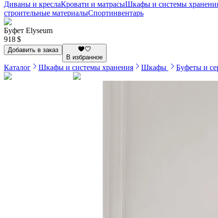
Диваны и кресла
Кровати и матрасы
Шкафы и системы хранени
строительные материалы
Спортинвентарь
Буфет Elyseum
918 $
Добавить в заказ
В избранное
Каталог
Шкафы и системы хранения
Шкафы
Буфеты и с