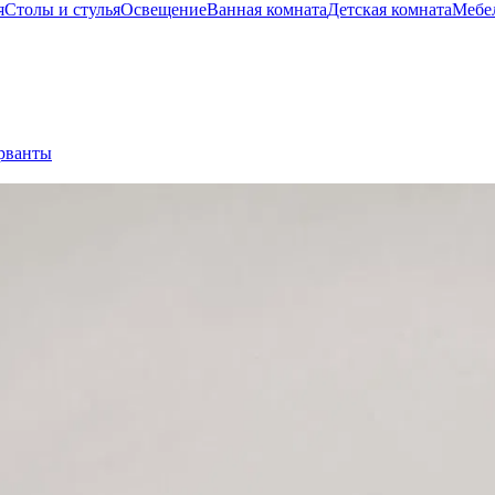
я
Столы и стулья
Освещение
Ванная комната
Детская комната
Мебел
ерванты