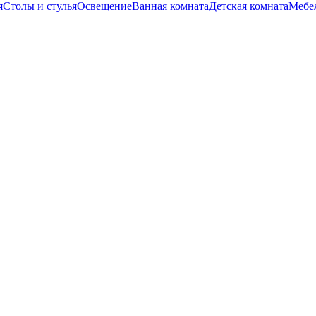
я
Столы и стулья
Освещение
Ванная комната
Детская комната
Мебел