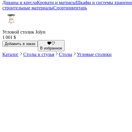
Диваны и кресла
Кровати и матрасы
Шкафы и системы хранени
строительные материалы
Спортинвентарь
Угловой столик Jolyn
1 001 $
Добавить в заказ
В избранное
Каталог
Столы и стулья
Столы
Угловые столики