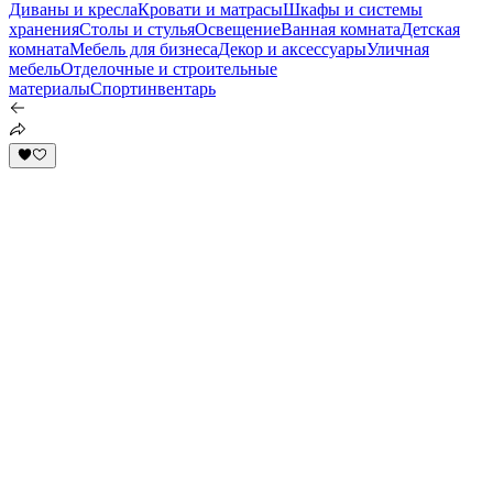
Диваны и кресла
Кровати и матрасы
Шкафы и системы
хранения
Столы и стулья
Освещение
Ванная комната
Детская
комната
Мебель для бизнеса
Декор и аксессуары
Уличная
мебель
Отделочные и строительные
материалы
Спортинвентарь