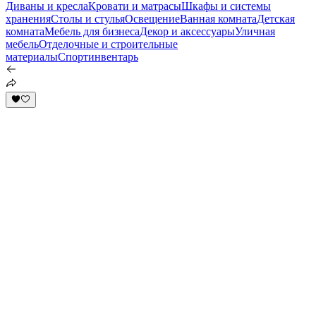
Диваны и кресла
Кровати и матрасы
Шкафы и системы
хранения
Столы и стулья
Освещение
Ванная комната
Детская
комната
Мебель для бизнеса
Декор и аксессуары
Уличная
мебель
Отделочные и строительные
материалы
Спортинвентарь