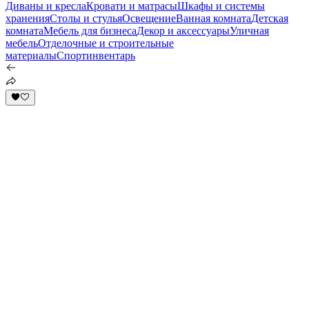
Диваны и кресла
Кровати и матрасы
Шкафы и системы
хранения
Столы и стулья
Освещение
Ванная комната
Детская
комната
Мебель для бизнеса
Декор и аксессуары
Уличная
мебель
Отделочные и строительные
материалы
Спортинвентарь