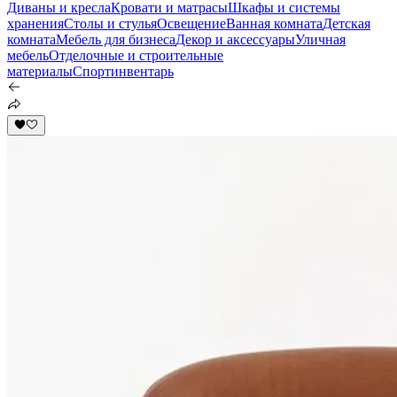
Диваны и кресла
Кровати и матрасы
Шкафы и системы
хранения
Столы и стулья
Освещение
Ванная комната
Детская
комната
Мебель для бизнеса
Декор и аксессуары
Уличная
мебель
Отделочные и строительные
материалы
Спортинвентарь