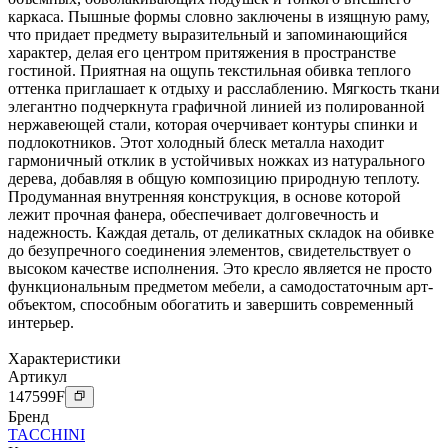
каркаса. Пышные формы словно заключены в изящную раму,
что придает предмету выразительный и запоминающийся
характер, делая его центром притяжения в пространстве
гостиной. Приятная на ощупь текстильная обивка теплого
оттенка приглашает к отдыху и расслаблению. Мягкость ткани
элегантно подчеркнута графичной линией из полированной
нержавеющей стали, которая очерчивает контуры спинки и
подлокотников. Этот холодный блеск металла находит
гармоничный отклик в устойчивых ножках из натурального
дерева, добавляя в общую композицию природную теплоту.
Продуманная внутренняя конструкция, в основе которой
лежит прочная фанера, обеспечивает долговечность и
надежность. Каждая деталь, от деликатных складок на обивке
до безупречного соединения элементов, свидетельствует о
высоком качестве исполнения. Это кресло является не просто
функциональным предметом мебели, а самодостаточным арт-
объектом, способным обогатить и завершить современный
интерьер.
Характеристики
Артикул
147599
F
Бренд
TACCHINI