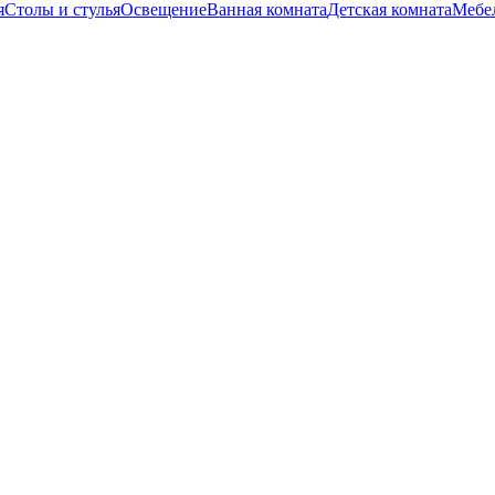
я
Столы и стулья
Освещение
Ванная комната
Детская комната
Мебел