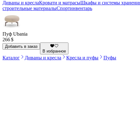
Диваны и кресла
Кровати и матрасы
Шкафы и системы хранени
строительные материалы
Спортинвентарь
Пуф Ubania
266 $
Добавить в заказ
В избранное
Каталог
Диваны и кресла
Кресла и пуфы
Пуфы