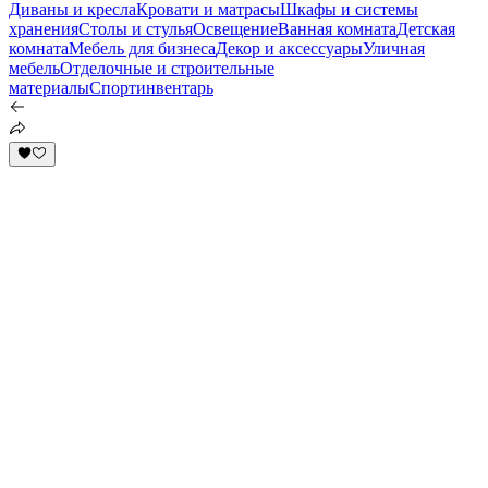
Диваны и кресла
Кровати и матрасы
Шкафы и системы
хранения
Столы и стулья
Освещение
Ванная комната
Детская
комната
Мебель для бизнеса
Декор и аксессуары
Уличная
мебель
Отделочные и строительные
материалы
Спортинвентарь