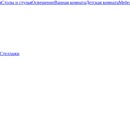
я
Столы и стулья
Освещение
Ванная комната
Детская комната
Мебел
Стеллажи