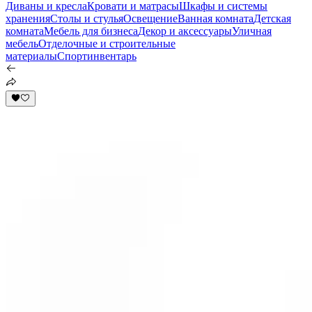
Диваны и кресла
Кровати и матрасы
Шкафы и системы
хранения
Столы и стулья
Освещение
Ванная комната
Детская
комната
Мебель для бизнеса
Декор и аксессуары
Уличная
мебель
Отделочные и строительные
материалы
Спортинвентарь