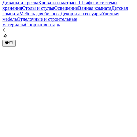
Диваны и кресла
Кровати и матрасы
Шкафы и системы
хранения
Столы и стулья
Освещение
Ванная комната
Детская
комната
Мебель для бизнеса
Декор и аксессуары
Уличная
мебель
Отделочные и строительные
материалы
Спортинвентарь