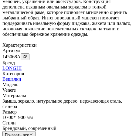
мелочей, украшений или аксессуаров. Конструкция
дополнена изящным овальным зеркалом в тонкой
металлической раме, которое позволяет мгновенно оценить
выбранный образ. Интегрированный манекен помогает
поддерживать идеальную форму пиджака, жакета или пальто,
исключая появление нежелательных складок на ткани и
обеспечивая бережное хранение одежды.
Характеристики
Артикул
145068
A
Бренд
LONGHI
Категория
Вешалки
Модель
Venere
Материалы
Замша
,
зеркало
,
натуральное дерево
,
нержавеющая сталь
,
фанера
Размер
D700*1900 мм
Стили
Брендовый
,
современный
Показать все