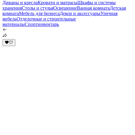
Диваны и кресла
Кровати и матрасы
Шкафы и системы
хранения
Столы и стулья
Освещение
Ванная комната
Детская
комната
Мебель для бизнеса
Декор и аксессуары
Уличная
мебель
Отделочные и строительные
материалы
Спортинвентарь