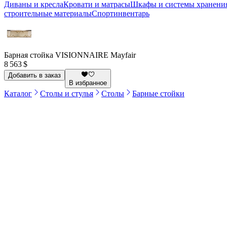
Диваны и кресла
Кровати и матрасы
Шкафы и системы хранени
строительные материалы
Спортинвентарь
Барная стойка VISIONNAIRE Mayfair
8 563 $
Добавить в заказ
В избранное
Каталог
Столы и стулья
Столы
Барные стойки