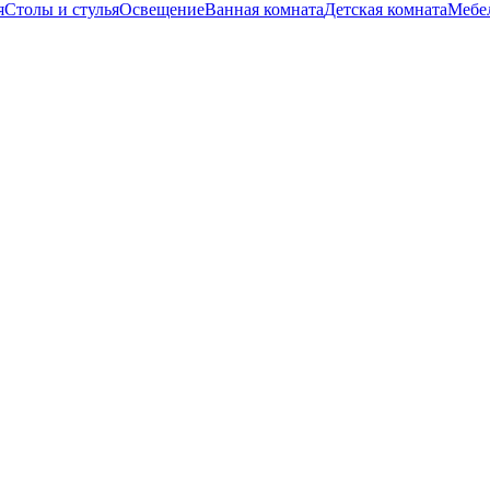
я
Столы и стулья
Освещение
Ванная комната
Детская комната
Мебел