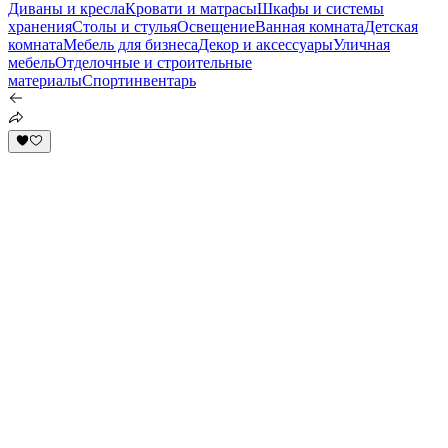
Диваны и кресла
Кровати и матрасы
Шкафы и системы
хранения
Столы и стулья
Освещение
Ванная комната
Детская
комната
Мебель для бизнеса
Декор и аксессуары
Уличная
мебель
Отделочные и строительные
материалы
Спортинвентарь