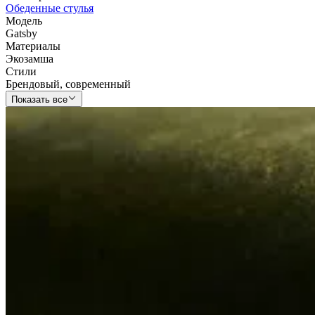
Обеденные стулья
Модель
Gatsby
Материалы
Экозамша
Стили
Брендовый
,
современный
Показать все