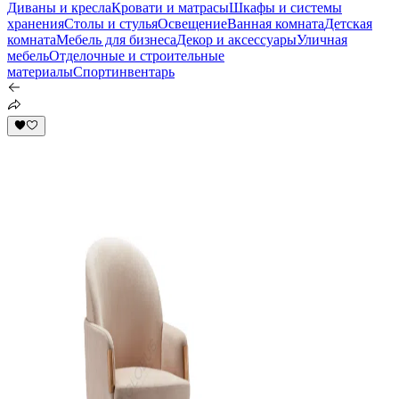
Диваны и кресла
Кровати и матрасы
Шкафы и системы
хранения
Столы и стулья
Освещение
Ванная комната
Детская
комната
Мебель для бизнеса
Декор и аксессуары
Уличная
мебель
Отделочные и строительные
материалы
Спортинвентарь