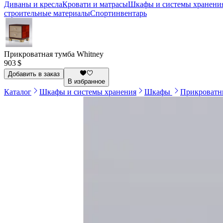
Диваны и кресла
Кровати и матрасы
Шкафы и системы хранени
строительные материалы
Спортинвентарь
Прикроватная тумба Whitney
903 $
Добавить в заказ
В избранное
Каталог
Шкафы и системы хранения
Шкафы
Прикроватн