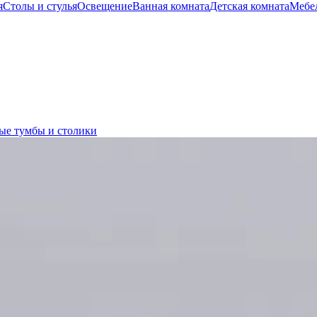
я
Столы и стулья
Освещение
Ванная комната
Детская комната
Мебел
ые тумбы и столики