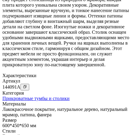
плита которого уникальна своим узором. Декоративные
элементы, вырезанные вручную, и тонкое нанесение патины
подчеркивают изящные линии и формы. Оттенки патины
добавляют глубину и винтажный шарм, выделяя резные
детали на светлом фоне. Изогнутые ножки и декоративное
основание завершают классический образ. Столик оснащен
удобными выдвижными ящиками, предоставляющими место
для хранения личных вещей. Ручки на ящиках выполнены в
классическом стиле, гармонируя с общим дизайном. Этот
предмет мебели не просто функционален, он служит
акцентным элементом, украшая интерьер и делая
прикроватную зону по-настоящему завершенной.
Характеристики
Артикул
144091
A
Категория
Прикроватные тумбы и столики
Материалы
Лакокрасочное покрытие
,
натуральное дерево
,
натуральный
мрамор
,
патина
,
фанера
Размер
600*450*650 мм
Стили