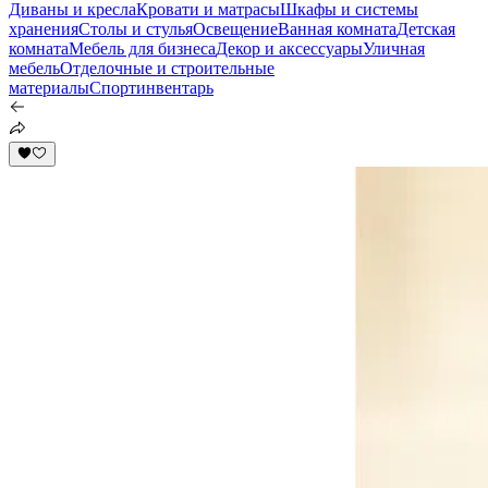
Диваны и кресла
Кровати и матрасы
Шкафы и системы
хранения
Столы и стулья
Освещение
Ванная комната
Детская
комната
Мебель для бизнеса
Декор и аксессуары
Уличная
мебель
Отделочные и строительные
материалы
Спортинвентарь