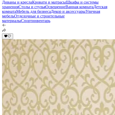
Диваны и кресла
Кровати и матрасы
Шкафы и системы
хранения
Столы и стулья
Освещение
Ванная комната
Детская
комната
Мебель для бизнеса
Декор и аксессуары
Уличная
мебель
Отделочные и строительные
материалы
Спортинвентарь