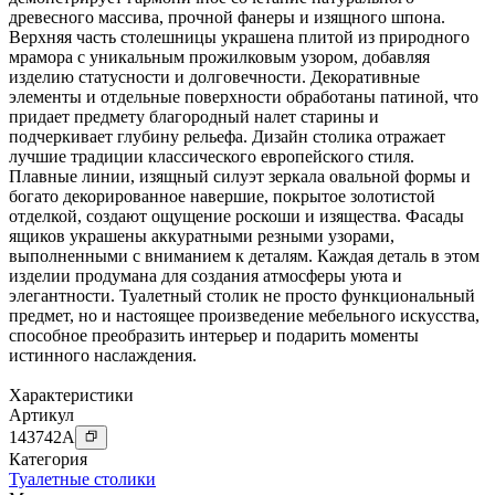
древесного массива, прочной фанеры и изящного шпона.
Верхняя часть столешницы украшена плитой из природного
мрамора с уникальным прожилковым узором, добавляя
изделию статусности и долговечности. Декоративные
элементы и отдельные поверхности обработаны патиной, что
придает предмету благородный налет старины и
подчеркивает глубину рельефа. Дизайн столика отражает
лучшие традиции классического европейского стиля.
Плавные линии, изящный силуэт зеркала овальной формы и
богато декорированное навершие, покрытое золотистой
отделкой, создают ощущение роскоши и изящества. Фасады
ящиков украшены аккуратными резными узорами,
выполненными с вниманием к деталям. Каждая деталь в этом
изделии продумана для создания атмосферы уюта и
элегантности. Туалетный столик не просто функциональный
предмет, но и настоящее произведение мебельного искусства,
способное преобразить интерьер и подарить моменты
истинного наслаждения.
Характеристики
Артикул
143742
A
Категория
Туалетные столики