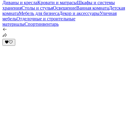
Диваны и кресла
Кровати и матрасы
Шкафы и системы
хранения
Столы и стулья
Освещение
Ванная комната
Детская
комната
Мебель для бизнеса
Декор и аксессуары
Уличная
мебель
Отделочные и строительные
материалы
Спортинвентарь