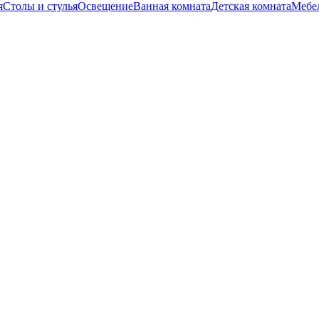
я
Столы и стулья
Освещение
Ванная комната
Детская комната
Мебел