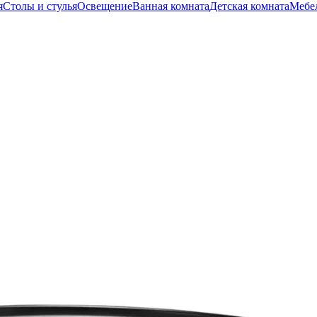
я
Столы и стулья
Освещение
Ванная комната
Детская комната
Мебел