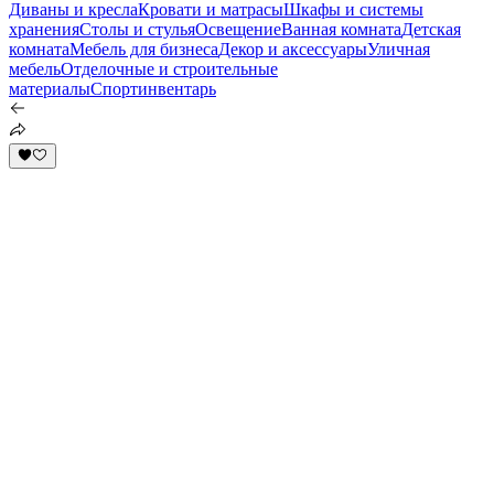
Диваны и кресла
Кровати и матрасы
Шкафы и системы
хранения
Столы и стулья
Освещение
Ванная комната
Детская
комната
Мебель для бизнеса
Декор и аксессуары
Уличная
мебель
Отделочные и строительные
материалы
Спортинвентарь