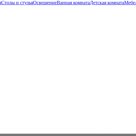
я
Столы и стулья
Освещение
Ванная комната
Детская комната
Мебел