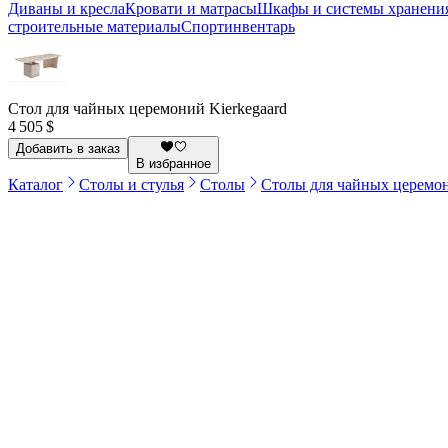
Диваны и кресла
Кровати и матрасы
Шкафы и системы хранени
строительные материалы
Спортинвентарь
Стол для чайных церемоний Kierkegaard
4 505 $
Добавить в заказ
В избранное
Каталог
Столы и стулья
Столы
Столы для чайных церемо