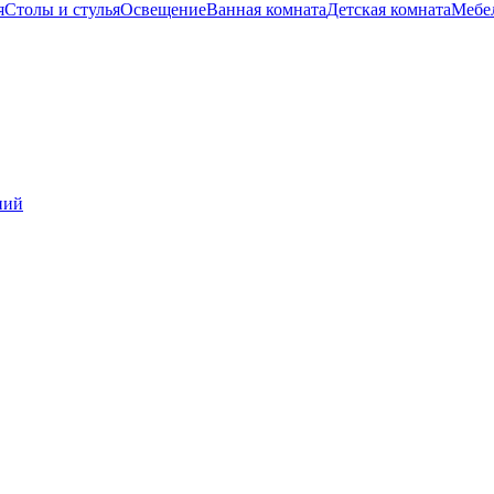
я
Столы и стулья
Освещение
Ванная комната
Детская комната
Мебел
ний