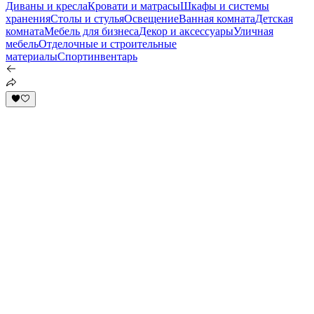
Диваны и кресла
Кровати и матрасы
Шкафы и системы
хранения
Столы и стулья
Освещение
Ванная комната
Детская
комната
Мебель для бизнеса
Декор и аксессуары
Уличная
мебель
Отделочные и строительные
материалы
Спортинвентарь