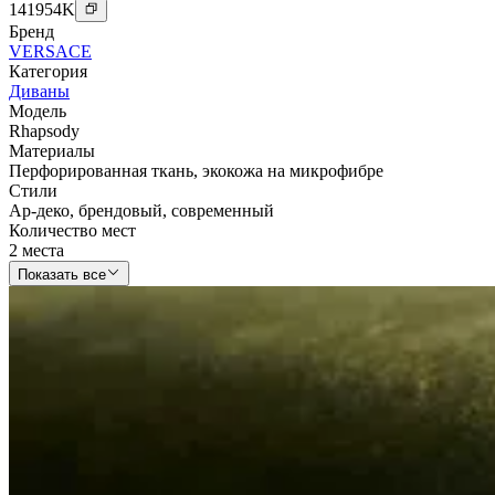
141954
K
Бренд
VERSACE
Категория
Диваны
Модель
Rhapsody
Материалы
Перфорированная ткань
,
экокожа на микрофибре
Стили
Ар-деко
,
брендовый
,
современный
Количество мест
2 места
Показать все