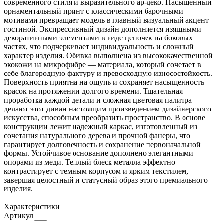
современного стиля и выразительного ар-деко. Насыщенный
орнаментальный принт с классическими барочными
мотивами превращает модель в главный визуальный акцент
гостиной. Экспрессивный дизайн дополняется изящными
декоративными элементами в виде цепочек на боковых
частях, что подчеркивает индивидуальность и сложный
характер изделия. Обивка выполнена из высококачественной
экокожи на микрофибре — материала, который сочетает в
себе благородную фактуру и превосходную износостойкость.
Поверхность приятна на ощупь и сохраняет насыщенность
красок на протяжении долгого времени. Тщательная
проработка каждой детали и сложная цветовая палитра
делают этот диван настоящим произведением дизайнерского
искусства, способным преобразить пространство. В основе
конструкции лежит надежный каркас, изготовленный из
сочетания натурального дерева и прочной фанеры, что
гарантирует долговечность и сохранение первоначальной
формы. Устойчивое основание дополнено элегантными
опорами из меди. Теплый блеск металла эффектно
контрастирует с темным корпусом и ярким текстилем,
завершая целостный и статусный образ этого премиального
изделия.
Характеристики
Артикул