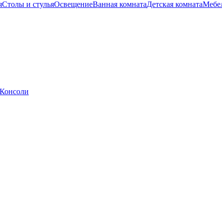
я
Столы и стулья
Освещение
Ванная комната
Детская комната
Мебел
Консоли