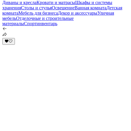
Диваны и кресла
Кровати и матрасы
Шкафы и системы
хранения
Столы и стулья
Освещение
Ванная комната
Детская
комната
Мебель для бизнеса
Декор и аксессуары
Уличная
мебель
Отделочные и строительные
материалы
Спортинвентарь