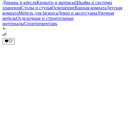
Диваны и кресла
Кровати и матрасы
Шкафы и системы
хранения
Столы и стулья
Освещение
Ванная комната
Детская
комната
Мебель для бизнеса
Декор и аксессуары
Уличная
мебель
Отделочные и строительные
материалы
Спортинвентарь