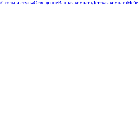
я
Столы и стулья
Освещение
Ванная комната
Детская комната
Мебел