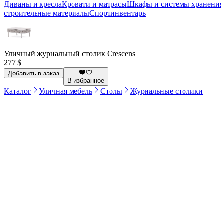
Диваны и кресла
Кровати и матрасы
Шкафы и системы хранени
строительные материалы
Спортинвентарь
Уличный журнальный столик Crescens
277 $
Добавить в заказ
В избранное
Каталог
Уличная мебель
Столы
Журнальные столики