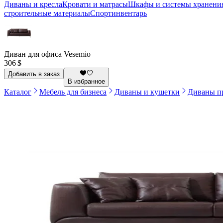
Диваны и кресла
Кровати и матрасы
Шкафы и системы хранени
строительные материалы
Спортинвентарь
Диван для офиса Vesemio
306 $
Добавить в заказ
В избранное
Каталог
Мебель для бизнеса
Диваны и кушетки
Диваны п