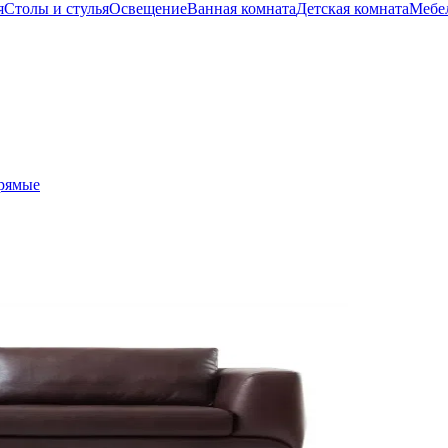
я
Столы и стулья
Освещение
Ванная комната
Детская комната
Мебел
рямые